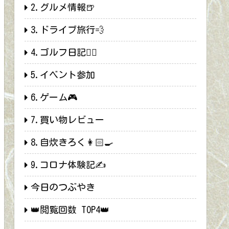
2.グルメ情報🍺
3.ドライブ旅行💨
4.ゴルフ日記🏌️‍♂️
5.イベント参加
6.ゲーム🎮
7.買い物レビュー
8.自炊きろく👩🏻‍🍳
9.コロナ体験記✍
今日のつぶやき
👑閲覧回数 TOP4👑