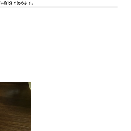
は
約1分
で読めます。
、