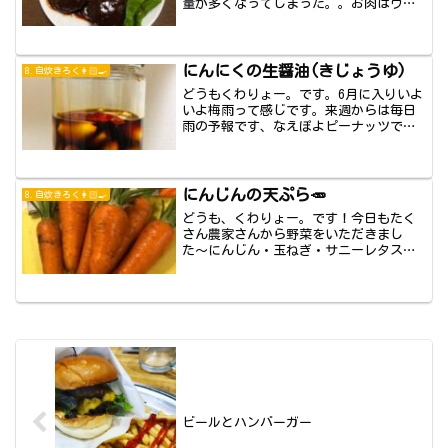
量が多くなってしまった。。お肉はウイ
ンナー...
にんにくの生醤油(きじょうゆ)
8.自炊きろく👩🏻‍🍳
どうもくわりょー。です。6月に入りいよ
いよ梅雨って感じです。来週からは毎日
雨の予報です、なえぽよピーナッツです
笑さて、昨...
にんじんの天ぷら🥕
8.自炊きろく👩🏻‍🍳
どうも、くわりょー。です！今日もたく
さん農家さんから野菜をいただきまし
た〜にんじん・玉ねぎ・サニーレタス・
にんにく・ズッ...
ビールとハンバーガー