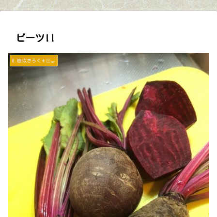
ビーツ!!
8.自炊きろく👩🏻‍🍳