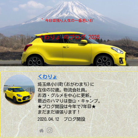
”今日は残り人生の一番若い日”
くわりょ のブログ 2026
くわりょ
埼玉県小川町(おがわまち)に
在住の32歳。物流会社員。
お酒・グルメを中心に更新。
最近のハマりは登山・キャンプ。
★ブログ開設は今年で7年目★
まだまだ頑張ります！
2020.04.12 ブログ開設