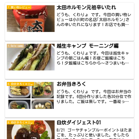
太田ホルモン元祖辛いたれ
7.買い物レビュー
どうも、くわりょ です。今回の買い物レ
ビューは小川町の名店｢太田ホルモン｣さ
んの辛いたれになります！お店でも買う
ことがで...
越生キャンプ モーニング編
1.Solo camp
どうも、くわりょです。今回は越生キャ
ンプの朝ごはん編！お昼ご飯編はこち
ら！夕飯編はこちらから〜さつまいもの
ホットサンド具...
お弁当きろく
8.自炊きろく👩🏻‍🍳
どうも、くわりょ です。今回はお弁当の
記録です。6回分作りました各30分位で作
りました。ご飯は無しです。一番凝った
のが、...
自炊ダイジェスト01
8.自炊きろく👩🏻‍🍳
8/21 ゴーヤチャンプルーポイントはたま
ごを、たっぷりと使いました。そしたら