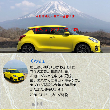
”今日は残り人生の一番若い日”
くわりょ のブログ 2026
くわりょ
埼玉県小川町(おがわまち)に
在住の32歳。物流会社員。
お酒・グルメを中心に更新。
最近のハマりは登山・キャンプ。
★ブログ開設は今年で7年目★
まだまだ頑張ります！
2020.04.12 ブログ開設