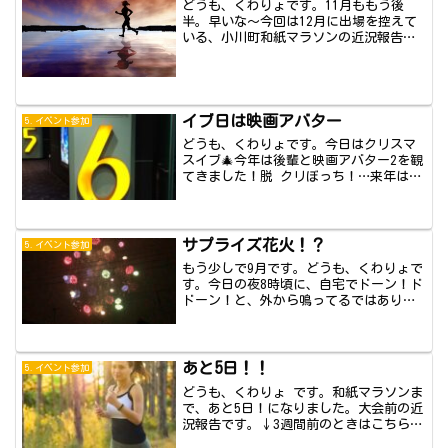
どうも、くわりょです。11月ももう後
半。早いな〜今回は12月に出場を控えて
いる、小川町和紙マラソンの近況報告〜
です！出場...
イブ日は映画アバター
5.イベント参加
どうも、くわりょです。今日はクリスマ
スイブ🎄今年は後輩と映画アバター2を観
てきました！脱 クリぼっち！…来年は素
敵な出会...
サプライズ花火！？
5.イベント参加
もう少しで9月です。どうも、くわりょで
す。今日の夜8時頃に、自宅でドーン！ド
ドーン！と、外から鳴ってるではありま
せんか。...
あと5日！！
5.イベント参加
どうも、くわりょ です。和紙マラソンま
で、あと5日！になりました。大会前の近
況報告です。↓3週間前のときはこちら↓
速さは...