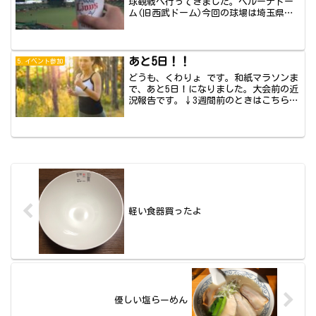
球観戦へ行ってきました。ベルーナドー
ム(旧西武ドーム)今回の球場は埼玉県の
所沢市に...
あと5日！！
5.イベント参加
どうも、くわりょ です。和紙マラソンま
で、あと5日！になりました。大会前の近
況報告です。↓3週間前のときはこちら↓
速さは...
軽い食器買ったよ
優しい塩らーめん