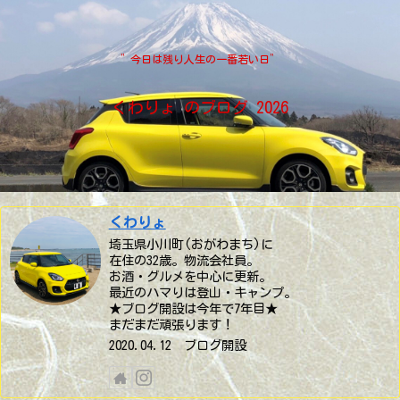
”今日は残り人生の一番若い日”
くわりょ のブログ 2026
くわりょ
埼玉県小川町(おがわまち)に
在住の32歳。物流会社員。
お酒・グルメを中心に更新。
最近のハマりは登山・キャンプ。
★ブログ開設は今年で7年目★
まだまだ頑張ります！
2020.04.12 ブログ開設