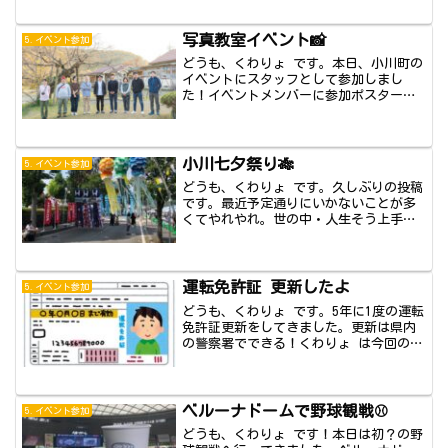
写真教室イベント📸
5.イベント参加
どうも、くわりょ です。本日、小川町の
イベントにスタッフとして参加しまし
た！イベントメンバーに参加ポスターの
作成をしまし...
小川七夕祭り🎋
5.イベント参加
どうも、くわりょ です。久しぶりの投稿
です。最近予定通りにいかないことが多
くてやれやれ。世の中・人生そう上手く
いくもので...
運転免許証 更新したよ
5.イベント参加
どうも、くわりょ です。5年に1度の運転
免許証更新をしてきました。更新は県内
の警察署でできる！くわりょ は今回の更
新で、...
ベルーナドームで野球観戦⚾️
5.イベント参加
どうも、くわりょ です！本日は初？の野