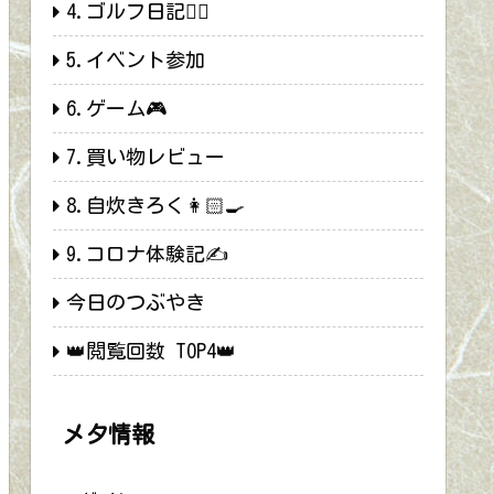
4.ゴルフ日記🏌️‍♂️
5.イベント参加
6.ゲーム🎮
7.買い物レビュー
8.自炊きろく👩🏻‍🍳
9.コロナ体験記✍
今日のつぶやき
👑閲覧回数 TOP4👑
メタ情報