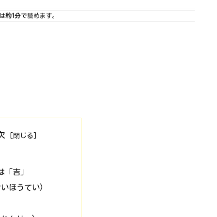
は
約1分
で読めます。
次
は「吉」
せいほうてい)