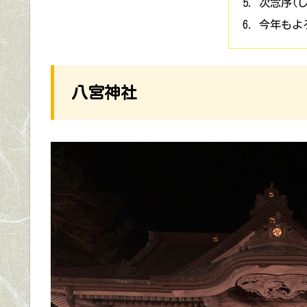
次念序(
今年もよ
八宮神社