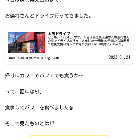
お連れさんとドライブ行ってきました。
太田ドライブ
どうも、くわりょ です。今日は群馬県太田市へお連れさん
の車でドライブ🚗行ってきました〜県道462号線から群馬県
へ坂東大橋💨埼玉と群馬の境界！今日は良い天気☀️ちょっ
と風が出てました〜万代書店でドラクエ11S購入〜万代書店
伊勢崎店まずは、群...
2023.01.21
www.kuwaryo-noblog.com
帰りにカフェでパフェでも食うか〜
って、話になり、
食事してパフェを食べました🍨
そこで見たものとは!?