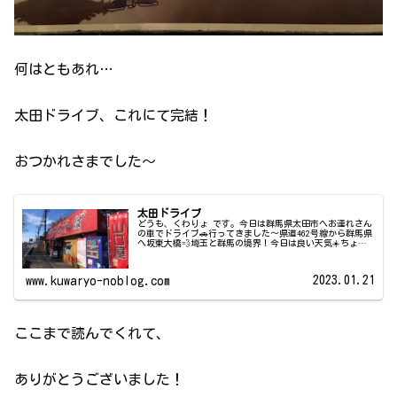
何はともあれ…
太田ドライブ、これにて完結！
おつかれさまでした〜
太田ドライブ
どうも、くわりょ です。今日は群馬県太田市へお連れさん
の車でドライブ🚗行ってきました〜県道462号線から群馬県
へ坂東大橋💨埼玉と群馬の境界！今日は良い天気☀️ちょっ
と風が出てました〜万代書店でドラクエ11S購入〜万代書店
伊勢崎店まずは、群...
2023.01.21
www.kuwaryo-noblog.com
ここまで読んでくれて、
ありがとうございました！