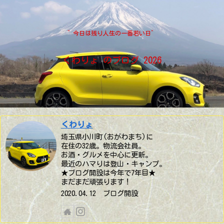
”今日は残り人生の一番若い日”
くわりょ のブログ 2026
くわりょ
埼玉県小川町(おがわまち)に
在住の32歳。物流会社員。
お酒・グルメを中心に更新。
最近のハマりは登山・キャンプ。
★ブログ開設は今年で7年目★
まだまだ頑張ります！
2020.04.12 ブログ開設