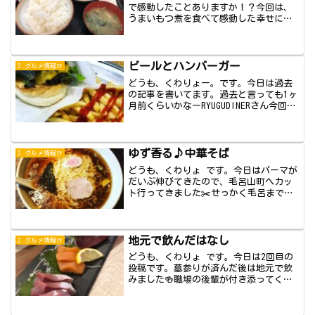
で感動したことありますか！？今回は、
うまいもつ煮を食べて感動した幸せにな
るお話です...
ビールとハンバーガー
2.グルメ情報🍺
どうも、くわりょー。です。今日は過去
の記事を書いてます。過去と言っても1ヶ
月前くらいかなーRYUGUDINERさん今回
は...
ゆず香る♪中華そば
2.グルメ情報🍺
どうも、くわりょ です。今日はパーマが
だいぶ伸びてきたので、毛呂山町へカッ
ト行ってきました✂️せっかく毛呂まで来
たので、...
地元で飲んだはなし
2.グルメ情報🍺
どうも、くわりょ です。今日は2回目の
投稿です。墓参りが済んだ後は地元で飲
みました🍻職場の後輩が付き添ってくれ
ました。前...