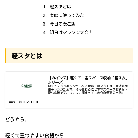
軽スタとは
実際に使ってみた
今日の晩ご飯
明日はマラソン大会！
軽スタとは
【カインズ】軽くて・省スペース収納「軽スタ」
シリーズ
軽くてスタッキングが出来る食器「軽スタ」は、食洗器や
電子レンジ対応で、積み重ねることで省スペース収納が可
能な食器です。ついつい溜まってしまう食器裏の水滴も、
軽スタは低い高台なので水切れが良くなっています。樹脂
製と磁器製の2種類展開です。丈夫...
www.cainz.com
どうやら、
軽くて重ねやすい食器から