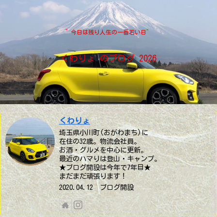
”今日は残り人生の一番若い日”
くわりょ のブログ 2026
くわりょ
埼玉県小川町(おがわまち)に
在住の32歳。物流会社員。
お酒・グルメを中心に更新。
最近のハマりは登山・キャンプ。
★ブログ開設は今年で7年目★
まだまだ頑張ります！
2020.04.12 ブログ開設