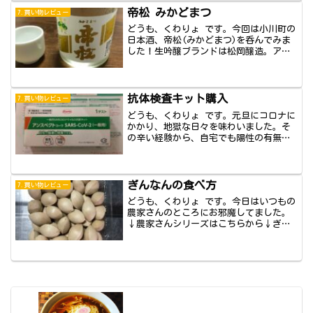
帝松 みかどまつ
7.買い物レビュー
どうも、くわりょ です。今回は小川町の
日本酒、帝松(みかどまつ)を呑んでみま
した！生吟醸ブランドは松岡醸造。アル
コール度...
抗体検査キット購入
7.買い物レビュー
どうも、くわりょ です。元旦にコロナに
かかり、地獄な日々を味わいました。そ
の辛い経験から、自宅でも陽性の有無を
判断するた...
ぎんなんの食べ方
7.買い物レビュー
どうも、くわりょ です。今日はいつもの
農家さんのところにお邪魔してました。
↓農家さんシリーズはこちらから↓ぎん
なんを入手...