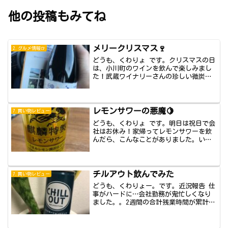
他の投稿もみてね
メリークリスマス🍷
2.グルメ情報🍺
どうも、くわりょ です。クリスマスの日
は、小川町のワインを飲んで楽しみまし
た！武蔵ワイナリーさんの珍しい微炭酸
が入ったワ...
レモンサワーの悪魔🍋
7.買い物レビュー
どうも、くわりょ です。明日は祝日で会
社はお休み！家帰ってレモンサワーを飲
んだら、こんなことがありました。いつ
も以上に酔...
チルアウト飲んでみた
7.買い物レビュー
どうも、くわりょー。です。近況報告 仕
事がハードに…会社勤務が鬼忙しくなり
ました。。2週間の合計残業時間が累計2
桁になる...