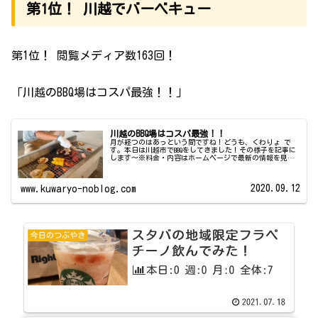
第1位！ 川越でバーベキュー
第1位！ 閲覧メディア数163回！
「川越のBBQ場はコスパ最強！！」
川越のBBQ場はコスパ最強！！
月が経つのはあっという間ですね！どうも、くわりょ で
す。本日は川越市でBBQをしてきました！その様子を記事に
します～※料金・内容はホームページで最新の情報を見て
くださいね！BBQ会場はこちら！埼玉県川越市大袋650 川越
市場手ぶらBBQ ば...
2020.09.12
www.kuwaryo-noblog.com