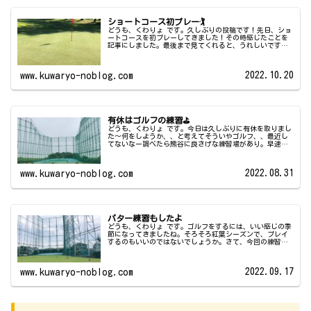
ショートコース初プレー🏌
どうも、くわりょ です。久しぶりの投稿です！先日、ショ
ートコースを初プレーしてきました！その時感じたことを
記事にしました。最後まで見てくれると、うれしいです⛳️
※この記事は写真を多く使用してます。読み込みに時間が
かかるので、WiFiの使用を...
2022.10.20
www.kuwaryo-noblog.com
有休はゴルフの練習⛳️
どうも、くわりょ です。今日は久しぶりに有休を取りまし
た〜何をしようか、、と考えてそういやゴルフ、、最近し
てないなー調べたら熊谷に良さげな練習場があり。早速、
朝の9時に行ってきました！リバーサイドゴルフ練習場駐車
場もロビーも広くて、開放感が...
2022.08.31
www.kuwaryo-noblog.com
パター練習もしたよ
どうも、くわりょ です。ゴルフをするには、いい感じの季
節になってきましたね。そろそろ紅葉シーズンで、プレイ
するのもいいのではないでしょうか。さて、今回の練習
は、こちらの練習場で行いました！東松山ゴルフセンター
254号線と東松山ICの近くにあ...
2022.09.17
www.kuwaryo-noblog.com