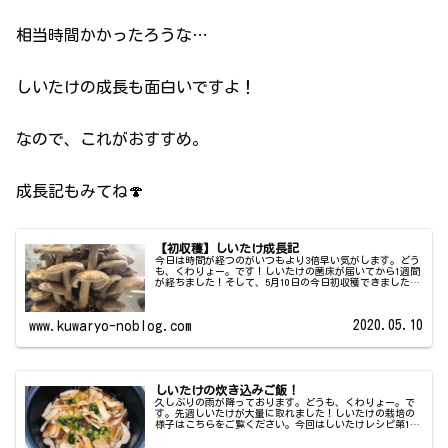
相当時間かかったろうな…
しいたけの成長も面白いですよ！
なので、これがおすすめ。
成長記もみてね🍄
【初収穫】しいたけ成長記
今日は時間が経つのがいつもより3倍早い気がします。どう
も、くわりょー。です！しいたけの菌床が届いてから1週間
が経ちました！そして、5月10日の今日初収穫できました！
くわりょーわーいわーい今回は初収穫までを記事にしまし
た。しいたけ成長記をつけ...
2020.05.10
www.kuwaryo-noblog.com
しいたけの炊き込みご飯！
久しぶりの雨が降っております。どうも、くわりょー。で
す。先週しいたけが大量に取れました！しいたけの栽培の
様子はこちらをご覧ください。今回はしいたけレシピ第1弾
ということで～しいたけの炊き込みご飯の紹介をします！
とっても簡単ですよ！材料はこち...