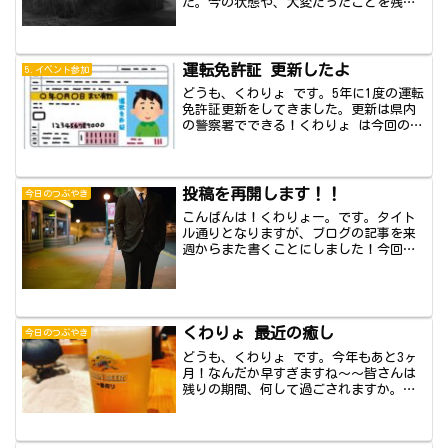
た。今の状態や、大変だったことを残し
ておきます...
運転免許証 更新したよ
5.イベント参加
どうも、くわりょ です。5年に1度の運転
免許証更新をしてきました。更新は県内
の警察署でできる！くわりょ は今回の更
新で、...
投稿を再開します！！
今日のつぶやき
こんばんは！くわりょー。です。タイト
ル通りとなりますが、ブログの記事を来
週からまた書くことにしました！今回は
休止中のこと...
くわりょ 最近の癒し
今日のつぶやき
どうも、くわりょ です。今年もあと3ヶ
月！なんだか早すぎますね〜〜皆さんは
残りの期間、何して過ごされますか。こ
こで、くわ...