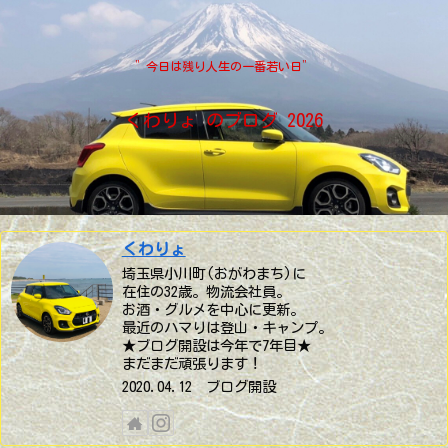
”今日は残り人生の一番若い日”
くわりょ のブログ 2026
くわりょ
埼玉県小川町(おがわまち)に
在住の32歳。物流会社員。
お酒・グルメを中心に更新。
最近のハマりは登山・キャンプ。
★ブログ開設は今年で7年目★
まだまだ頑張ります！
2020.04.12 ブログ開設