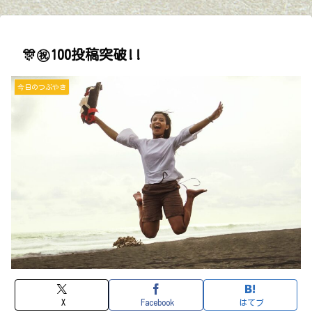
🎊㊗️100投稿突破!!
今日のつぶやき
X
Facebook
はてブ