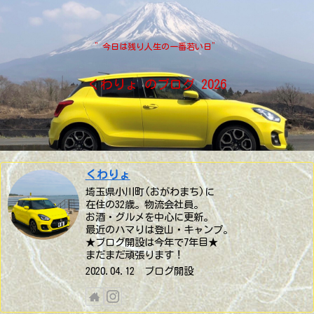
”今日は残り人生の一番若い日”
くわりょ のブログ 2026
くわりょ
埼玉県小川町(おがわまち)に
在住の32歳。物流会社員。
お酒・グルメを中心に更新。
最近のハマりは登山・キャンプ。
★ブログ開設は今年で7年目★
まだまだ頑張ります！
2020.04.12 ブログ開設