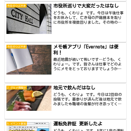
市役所巡りで大変だったはなし
今日のつぶやき
どうも、くわりょ です。今日は午後仕事
をお休みして、亡き母の戸籍謄本を取り
に市役所を複数回りました。その時の辛
さを残して...
メモ帳アプリ「Evernote」は便
今日のつぶやき
利！
最近地震が続いて怖いです…どうも、く
わりょー。です。皆さんは仕事でどのよ
うにメモをとっておりますでしょうか。
メモ帳に記入...
地元で飲んだはなし
2.グルメ情報🍺
どうも、くわりょ です。今日は2回目の
投稿です。墓参りが済んだ後は地元で飲
みました🍻職場の後輩が付き添ってくれ
ました。前...
運転免許証 更新したよ
5.イベント参加
どうも、くわりょ です。5年に1度の運転