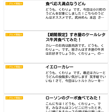
食べ応え満点なうどん
2.グルメ情報🍺
どうも、くわりょ です。今回は小川町の
うどんを記事にしました！こちらのうど
んはオススメです。武州めん 本店 さん
小川町駅...
【期間限定】すき屋のケールレタ
2.グルメ情報🍺
ス牛丼食べてみた！
カレーのお肉は豚肉派です。どうも、く
わりょー。です。皆さんはすき屋の牛丼
はお好きでしょうか。くわりょー。の家
族はみんなす...
イエローカレー
2.グルメ情報🍺
どうも、くわりょ です。最近はカレーと
うどんの投稿多い気がします 笑手軽でい
いね！さて、今回はレトルトカレーを記
事にした...
ローソンのグーボ食べてみた！
2.グルメ情報🍺
こんにちは！どうも、くわりょー。で
す。みなさんはコンビニに行ったとき、
レジ横にあるケースの揚げ物は買います