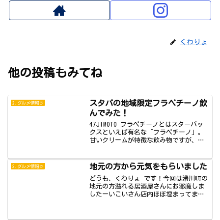
くわりょ
他の投稿もみてね
スタバの地域限定フラペチーノ飲
2.グルメ情報🍺
んでみた！
47JIMOTO フラペチーノとはスターバッ
クスといえば有名な「フラペチーノ」。
甘いクリームが特徴な飲み物ですが、今
回新...
地元の方から元気をもらいました
2.グルメ情報🍺
どうも、くわりょ です！今回は滑川町の
地元の方溢れる居酒屋さんにお邪魔しま
したーいこいさん店内ほぼ埋まってまし
たこの日は...