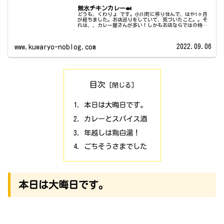
無水チキンカレー🍛
どうも、くわりょ です。小川町に移り住んで、はや1ヶ月
が経ちました。お店巡りをしていて、気づいたこと。。そ
れは、、カレー屋さんが多い！しかもお店ならではの特徴
があり、変わったスパイスを使ったり、小麦粉を使わない
グルテンフリーだったり、とこだ...
2022.09.06
www.kuwaryo-noblog.com
目次
本日は大晦日です。
カレーとスパイス酒
年越しは鶏白湯！
ごちそうさまでした
本日は大晦日です。