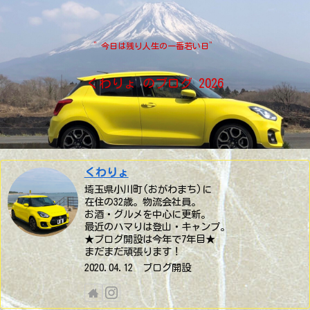
”今日は残り人生の一番若い日”
くわりょ のブログ 2026
くわりょ
埼玉県小川町(おがわまち)に
在住の32歳。物流会社員。
お酒・グルメを中心に更新。
最近のハマりは登山・キャンプ。
★ブログ開設は今年で7年目★
まだまだ頑張ります！
2020.04.12 ブログ開設