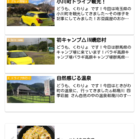
小川町ドライブ観光！
2.グルメ情報🍺
どうも、くわりょ です！今回は埼玉県の
小川町を観光してきました～その様子を
記事にしてみました！お豆腐屋のおから
ドーナツ！...
初キャンプ△IN嬬恋村
1.Solo camp
どうも、くわりょ です！今日は群馬県の
キャンプ場に来ています！バラギ高原キ
ャンプ場バラギ高原キャンプ場群馬県の
嬬恋にある...
自然感じる温泉
3.ドライブ旅行💨
どうも、くわりょ です！今回はときがわ
町の温泉に、行ってきました♨️都幾川 四
季彩館 さん自然の中の温泉都幾川のすぐ
近く...