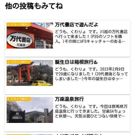
他の投稿もみてね
万代書店で遊んだよ
3.ドライブ旅行💨
どうも、くわりょ です。川越の万代書店
へ行って来ました！(PS5のソフトを購
入。)その隣にUFOキャッチャーのあるお
店が...
誕生日は箱根旅行♨️
3.ドライブ旅行💨
どうも、くわりょ です。2023年2月9日
で29歳になりました！(20代最後となって
しまいました…)今年の誕生日はゆっ
く...
万座温泉旅行
3.ドライブ旅行💨
どうも、くわりょ です。今回は群馬県万
座温泉に行ってきました。甘楽SAちょっ
と休憩〜。天気は雲ひとつない快晴でし
た！軽井...