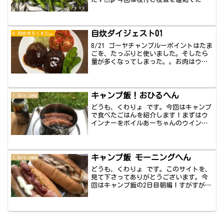
ます。枝...
自炊ダイジェスト01
8.自炊きろく👩🏻‍🍳
8/21 ゴーヤチャンプルーポイントはたま
ごを、たっぷりと使いました。そしたら
量が多くなってしまった。。お肉はウイ
ンナー...
キャンプ飯！おひるへん
1.Solo camp
どうも、くわりょ です。今回はキャンプ
で食べたごはんを紹介します！まずはウ
インナーをボイルあーちゃんのウインナ
ー小川町の...
キャンプ飯 モーニングへん
1.Solo camp
どうも、くわりょ です。このサイトを、
見て下さってありがとうございます。今
回はキャンプ飯の2日目朝編！すがすがし
い？朝気...