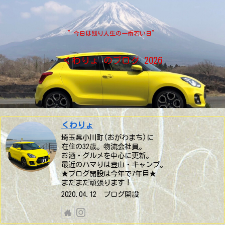
”今日は残り人生の一番若い日”
くわりょ のブログ 2026
くわりょ
埼玉県小川町(おがわまち)に
在住の32歳。物流会社員。
お酒・グルメを中心に更新。
最近のハマりは登山・キャンプ。
★ブログ開設は今年で7年目★
まだまだ頑張ります！
2020.04.12 ブログ開設