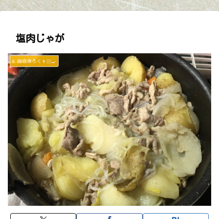
塩肉じゃが
8.自炊きろく👩🏻‍🍳