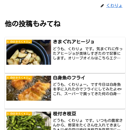
くわりょ
他の投稿もみてね
きまぐれアヒージョ
8.自炊きろく👩🏻‍🍳
どうも、くわりょ です。気まぐれに作っ
たアヒージョが美味しすぎたので記事に
します。オリーブオイルはこちらエクス
トラバージ...
白身魚のフライ
8.自炊きろく👩🏻‍🍳
どうも、くわりょー。です今日は白身魚
を手に入れたのでフライにしてみたよ🐟
これ、スーパーで買ってきた何の白身魚
かは忘れまし...
枝付き枝豆
8.自炊きろく👩🏻‍🍳
どうも、くわりょ です。いつもの農家さ
んから、野菜をたくさん仕入れてきまし
た👨🏻‍🌾今回は枝付き枝豆を塩茹でにし