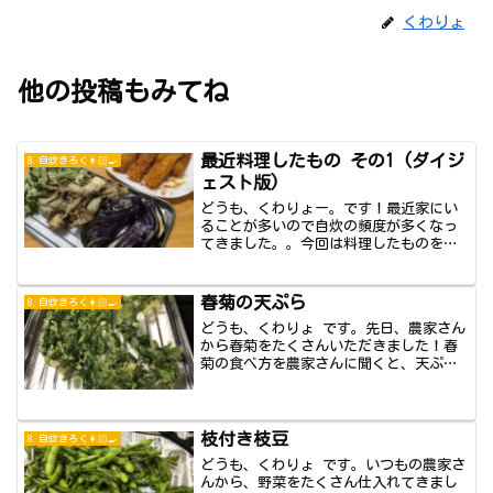
くわりょ
他の投稿もみてね
最近料理したもの その1 (ダイジ
8.自炊きろく👩🏻‍🍳
ェスト版)
どうも、くわりょー。です！最近家にい
ることが多いので自炊の頻度が多くなっ
てきました。。今回は料理したものをダ
イジェスト版...
春菊の天ぷら
8.自炊きろく👩🏻‍🍳
どうも、くわりょ です。先日、農家さん
から春菊をたくさんいただきました！春
菊の食べ方を農家さんに聞くと、天ぷら
がいちばん...
枝付き枝豆
8.自炊きろく👩🏻‍🍳
どうも、くわりょ です。いつもの農家さ
んから、野菜をたくさん仕入れてきまし