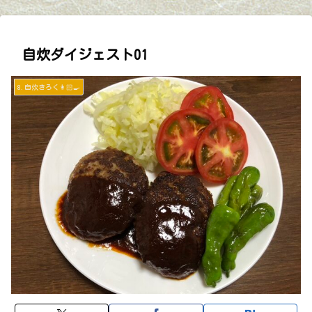
自炊ダイジェスト01
8.自炊きろく👩🏻‍🍳