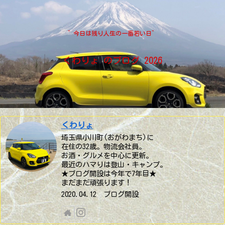
”今日は残り人生の一番若い日”
くわりょ のブログ 2026
くわりょ
埼玉県小川町(おがわまち)に
在住の32歳。物流会社員。
お酒・グルメを中心に更新。
最近のハマりは登山・キャンプ。
★ブログ開設は今年で7年目★
まだまだ頑張ります！
2020.04.12 ブログ開設