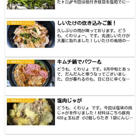
た👨🏻‍🌾今回は枝付き枝豆を塩茹でにし
ます。枝...
しいたけの炊き込みご飯！
8.自炊きろく👩🏻‍🍳
久しぶりの雨が降っております。どう
も、くわりょー。です。先週しいたけが
大量に取れました！しいたけの栽培の様
子はこちらをご...
キムチ鍋でパワー💪
8.自炊きろく👩🏻‍🍳
どうも、くわりょ です。9月中旬とあっ
て、だんだんと寒うなってございまし
た。日が暮れるのも、日に日に早くなっ
てきましたね...
塩肉じゃが
8.自炊きろく👩🏻‍🍳
どうも、くわりょ です。今回は塩味の肉
じゃがを作りました！材料はこちら豚肉
400ｇ玉ねぎ 小2個しらたき 1袋にんじ
ん...