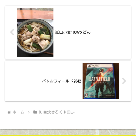
嵐山小麦100%うどん
バトルフィールド2042
ホーム
8.自炊きろく👩🏻‍🍳